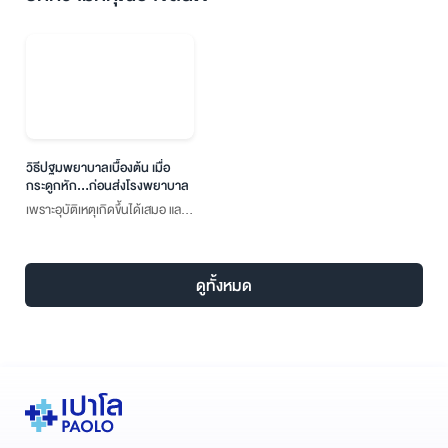
วิธีปฐมพยาบาลเบื้องต้น เมื่อ
กระดูกหัก…ก่อนส่งโรงพยาบาล
เพราะอุบัติเหตุเกิดขึ้นได้เสมอ และ
บางครั้งอาจรุนแรงถึงขั้น “กระดูก
หัก” หากคุณต้องเผชิญ
สถานการณ์นั้นเพียงลำพัง หรือ
ดูทั้งหมด
พบว่าคนในบ้านมีอาการกระดูก
หัก การปฐมพยาบาลเบื้องต้นก่อน
ไปพบแพทย์ที่โรงพยาบาลแบบถูก
ต้อง นับว่าเป็นหัวใจสำคัญที่คุณไม่
ควรมองข้าม