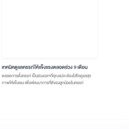
เทคนิคดูเเลครรภ์ให้เเข็งเเรงตลอดช่วง 9 เดือน
ตลอดการตั้งครรภ์ เป็นช่วงเวลาที่คุณเเม่จะต้องใส่ใจดูเเลสุข
ภาพให้เเข็งเเรง เพื่อพัฒนาการที่ดีของลูกน้อยในครรภ์