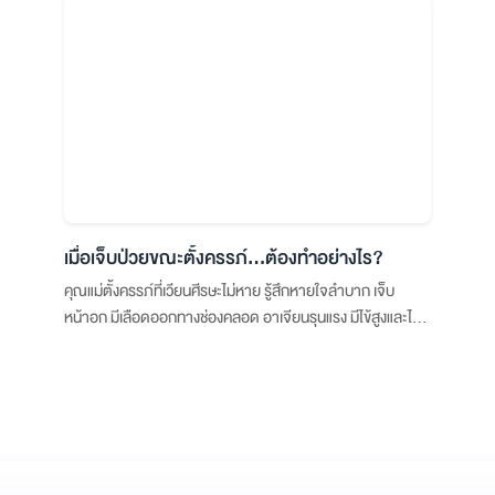
เมื่อเจ็บป่วยขณะตั้งครรภ์…ต้องทำอย่างไร?
คุณแม่ตั้งครรภ์ที่เวียนศีรษะไม่หาย รู้สึกหายใจลำบาก เจ็บ
หน้าอก มีเลือดออกทางช่องคลอด อาเจียนรุนแรง มีไข้สูงและไม่
ยอมลดลง หรือสังเกตพบว่าทารกในครรภ์มีการเคลื่อนไหวลด
ลง ควรรีบปรึกษาหรือไปพบแพทย์ทันที