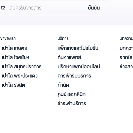
ยืนยัน
ขาของเรา
บริการ
บทควา
เปาโล เกษตร
แพ็กเกจและโปรโมชั่น
บทควา
เปาโล โชคชัย4
ค้นหาแพทย์
จากใจผ
เปาโล สมุทรปราการ
ปรึกษาแพทย์ออนไลน์
ข่าวส
เปาโล พระประแดง
การเข้ารับบริการ
เปาโล รังสิต
ทำนัด
ศูนย์และคลินิก
ชำระค่าบริการ