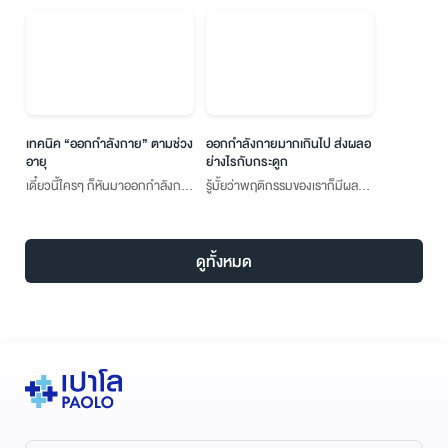
เทคนิค “ออกกำลังกาย” ตามช่วง
ออกกำลังกายมากเกินไป ส่งผลอ
อายุ
ย่างไรกับกระดูก
เดี๋ยวนี้ใครๆ ก็หันมาออกกำลังกาย
รู้มั้ยว่าพฤติกรรมของเราก็มีผลกับ
มากขึ้น ไม่ว่าจะวัยไหนก็ควรที่จะ
กระดูกเช่นกัน อย่าคิดว่าเราออก
ออกกำลังกายอย่างสม่ำเสมอ
กำลังกาย อยากให้สุขภาพแข็งแรง
เพราะการออกกำลังกายจะทำให้มี
แต่จริงๆ แล้วการออกกำลังกาย
ดูทั้งหมด
สุขภาพที่แข็งแรง
บางอย่างกลับมีผลกับกระดูก
โดยตรง