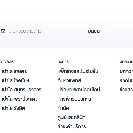
ยืนยัน
ขาของเรา
บริการ
บทควา
เปาโล เกษตร
แพ็กเกจและโปรโมชั่น
บทควา
เปาโล โชคชัย4
ค้นหาแพทย์
จากใจผ
เปาโล สมุทรปราการ
ปรึกษาแพทย์ออนไลน์
ข่าวส
เปาโล พระประแดง
การเข้ารับบริการ
เปาโล รังสิต
ทำนัด
ศูนย์และคลินิก
ชำระค่าบริการ