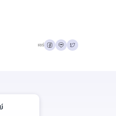
แชร์
์