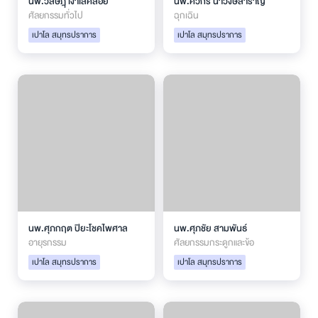
นพ.วิสิษฎฺ์ เงาเลิศลอย
นพ.ศิวกร นำวงษ์สำราญ
ศัลยกรรมทั่วไป
ฉุกเฉิน
เปาโล สมุทรปราการ
เปาโล สมุทรปราการ
นพ.ศุภกฤต ปิยะโชคไพศาล
นพ.ศุภชัย สามพันธ์
อายุรกรรม
ศัลยกรรมกระดูกและข้อ
เปาโล สมุทรปราการ
เปาโล สมุทรปราการ