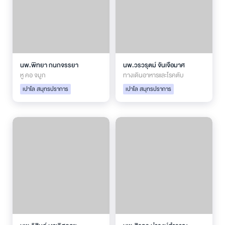
นพ.พิทยา กนกจรรยา
นพ.วรวรุตม์ จันเจือมาศ
หู คอ จมูก
ทางเดินอาหารและโรคตับ
เปาโล สมุทรปราการ
เปาโล สมุทรปราการ