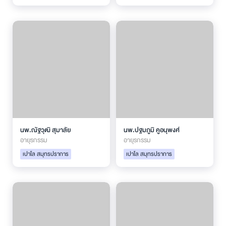
นพ.ณัฐวุฒิ สุมาลัย
นพ.ปฐมภูมิ คูอนุพงศ์
อายุรกรรม
อายุรกรรม
เปาโล สมุทรปราการ
เปาโล สมุทรปราการ