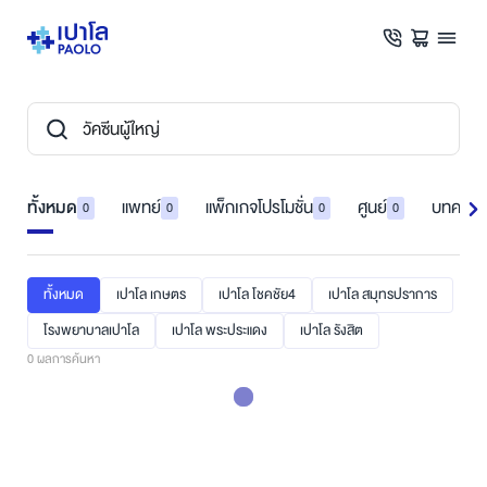
ทั้งหมด
แพทย์
แพ็กเกจโปรโมชั่น
ศูนย์
บทความ
0
0
0
0
ทั้งหมด
เปาโล เกษตร
เปาโล โชคชัย4
เปาโล สมุทรปราการ
โรงพยาบาลเปาโล
เปาโล พระประแดง
เปาโล รังสิต
0
ผลการค้นหา