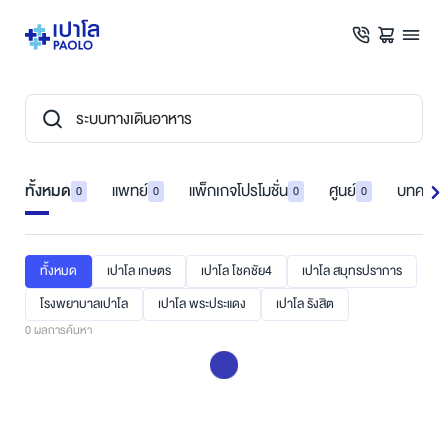
ทั้งหมด
แพทย์
แพ็กเกจโปรโมชั่น
ศูนย์
บทความ
0
0
0
0
ทั้งหมด
เปาโล เกษตร
เปาโล โชคชัย4
เปาโล สมุทรปราการ
โรงพยาบาลเปาโล
เปาโล พระประแดง
เปาโล รังสิต
0
ผลการค้นหา