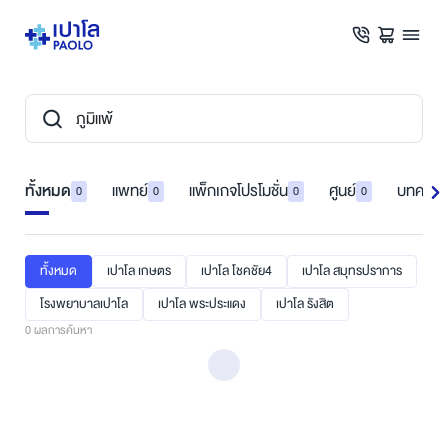
ทั้งหมด
แพทย์
แพ็กเกจโปรโมชั่น
ศูนย์
บทความ
0
0
0
0
ทั้งหมด
เปาโล เกษตร
เปาโล โชคชัย4
เปาโล สมุทรปราการ
โรงพยาบาลเปาโล
เปาโล พระประแดง
เปาโล รังสิต
0
ผลการค้นหา