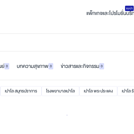
แนะนำ
แพ็กเกจและโปรโมชั่น
บริ
นย์
บทความสุขภาพ
ข่าวสารและกิจกรรม
0
0
0
เปาโล สมุทรปราการ
โรงพยาบาลเปาโล
เปาโล พระประแดง
เปาโล ร