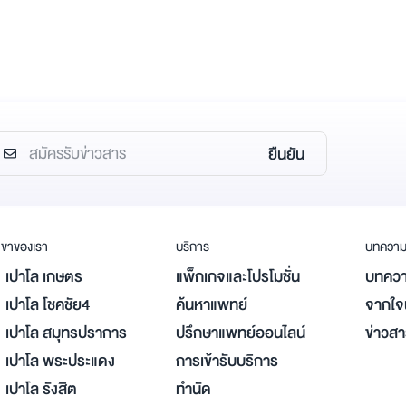
ยืนยัน
ขาของเรา
บริการ
บทควา
เปาโล เกษตร
แพ็กเกจและโปรโมชั่น
บทควา
เปาโล โชคชัย4
ค้นหาแพทย์
จากใจผ
เปาโล สมุทรปราการ
ปรึกษาแพทย์ออนไลน์
ข่าวส
เปาโล พระประแดง
การเข้ารับบริการ
เปาโล รังสิต
ทำนัด