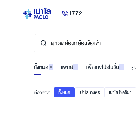
1772
ทั้งหมด
แพทย์
แพ็กเกจโปรโมชั่น
ศู
0
0
0
ทั้งหมด
เปาโล เกษตร
เปาโล โชคชัย4
เลือกสาขา