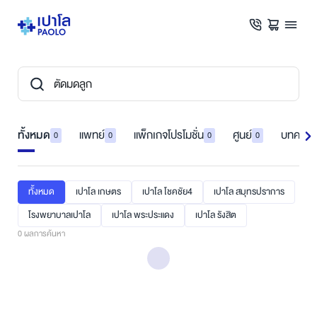
ทั้งหมด
แพทย์
แพ็กเกจโปรโมชั่น
ศูนย์
บทความ
0
0
0
0
ทั้งหมด
เปาโล เกษตร
เปาโล โชคชัย4
เปาโล สมุทรปราการ
โรงพยาบาลเปาโล
เปาโล พระประแดง
เปาโล รังสิต
0
ผลการค้นหา