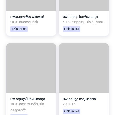
ทพญ.สุภาเพ็ญ พชรพงศ์
นพ.กฤษฎา โมกข์มงคลกุล
2001-ทันตกรรมทั่วไป
1002-อายุรกรรม-ประกันสังคม
เปาโล เกษตร
เปาโล เกษตร
นพ.กฤษฎา โมกข์มงคลกุล
นพ.กฤษฎา หาญบรรเจิด
1301-ศัลยกรรมกล้ามเนื้อ
2201-ตา
กระดูกและข้อ
เปาโล เกษตร