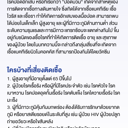
โรคปอดอักเสบ หรือที่เรียกว่า “ปอดบวม” เกิดจากสาเหตุของ
การติดจากเชื้อทางเดินหายใจ ซึ่งเกิดได้จากเชื้อแบคทีเรีย เชื้อ
ไวรัส และเชื้อรา ทำให้เกิดการอักเสบของเนื้อปอด สามารถพบ
ได้บ่อยในเด็กเล็ก ผู้สูงอายุ และผู้ที่มีภาวะภูมิต้านทานต่ำ ส่วน
ระดับความรุนแรงและการมีภาวะแทรกซ้อนจะแตกต่างกันไป ขึ้น
อยู่กับชนิดของเชื้อโรคที่ทำให้เกิดการติดเชื้อ อายุ และสุขภาพ
ของผู้ป่วย โดยในบทความนี้จะกล่าวถึงกลุ่มเสี่ยงที่จะเกิดจาก
เชื้อแบคทีเรียนิวโมคอคคัส ที่สามารถป้องกันได้โดยวัคซีน
ใครบ้างที่เสี่ยงติดเชื้อ
1. ผู้สูงอายุที่มีอายุตั้งแต่ 65 ปีขึ้นไป
2. ผู้ป่วยโรคเรื้อรัง หรือผู้ที่มีโรคประจำตัว เช่น โรคหัวใจ โรค
เบาหวาน โรคปอดอุดกั้นเรื้อรัง โรคตับแข็ง โรคไตวายเรื้อรัง โรค
มะเร็ง
3. ผู้ที่มีภาวะภูมิคุ้มกันบกพร่อง ต้องได้รับการรักษาด้วยยากด
ภูมิ หรือยาสเตียรอยด์ในระดับที่สูง เช่น ผู้ป่วย HIV ผู้ป่วยปลูก
ถ่ายอวัยวะหรือไขสันหลัง