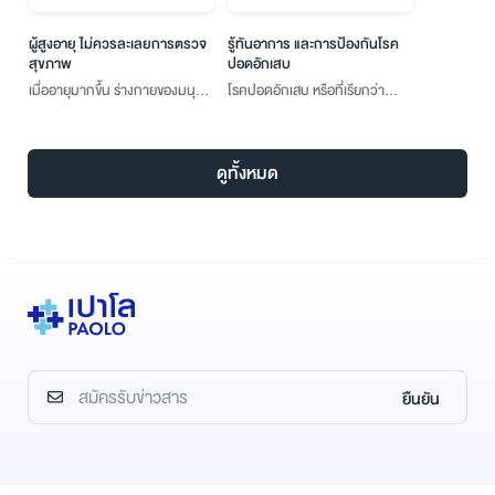
ผู้สูงอายุ ไม่ควรละเลยการตรวจ
รู้ทันอาการ และการป้องกันโรค
สุขภาพ
ปอดอักเสบ
เมื่ออายุมากขึ้น ร่างกายของมนุษย์
โรคปอดอักเสบ หรือที่เรียกว่า
เราก็จะเสื่อมลงตามธรรมชาติ โดย
“ปอดบวม” เกิดจากสาเหตุของ
เฉพาะความเสื่อมจากภายในของ
การติดจากเชื้อแบคทีเรียส่วนใหญ่
อวัยวะต่าง ๆ จึงส่งผลให้ผู้สูงอายุมี
ดูทั้งหมด
ความเสี่ยงต่อการเป็นโรคได้ง่าย
ขึ้น
ยืนยัน