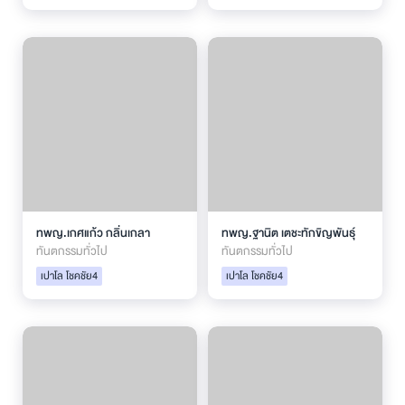
ทพญ.เกศแก้ว กลิ่นเกลา
ทพญ.ฐานิต เตชะทักขิญพันธุ์
ทันตกรรมทั่วไป
ทันตกรรมทั่วไป
เปาโล โชคชัย4
เปาโล โชคชัย4