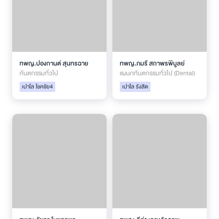
ทพญ.ปองกานต์ สุนทรฉาย
ทพญ.ภมรี สถาพรพิบูลย์
ทันตกรรมทั่วไป
แผนกทันตกรรมทั่วไป (Dental)
เปาโล โชคชัย4
เปาโล รังสิต