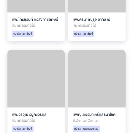
ทพ.ไกรชวินท์ กอสง่ากชลักษมิ์
ทพ.ดร.ภาณุรุจ อากิลาร์
ทันตกรรมทั่วไป
ทันตกรรมทั่วไป
เปาโล โชคชัย4
เปาโล โชคชัย4
ทพ.วรวุฒิ อยู่คงวรกุล
ทพญ.กรอุมา ตรีกุลธนาโชติ
ทันตกรรมทั่วไป
9.Dental Center
เปาโล โชคชัย4
เปาโล พระประแดง