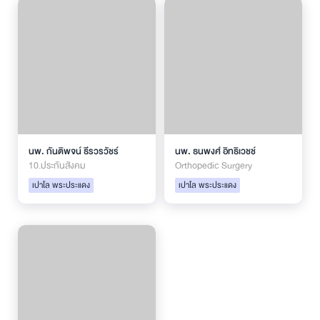
นพ. กันติพจน์ ธีรวรวัชร์
นพ. ธนพงศ์ อิทธิเวชช์
10.ประกันสังคม
Orthopedic Surgery
เปาโล พระประแดง
เปาโล พระประแดง