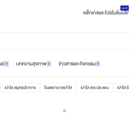
แนะนำ
แพ็กเกจและโปรโมชั่น
บริ
นย์
บทความสุขภาพ
ข่าวสารและกิจกรรม
0
0
0
เปาโล สมุทรปราการ
โรงพยาบาลเปาโล
เปาโล พระประแดง
เปาโล ร