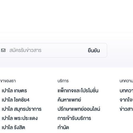
ยืนยัน
ขาของเรา
บริการ
บทควา
เปาโล เกษตร
แพ็กเกจและโปรโมชั่น
บทควา
เปาโล โชคชัย4
ค้นหาแพทย์
จากใจผ
เปาโล สมุทรปราการ
ปรึกษาแพทย์ออนไลน์
ข่าวส
เปาโล พระประแดง
การเข้ารับบริการ
เปาโล รังสิต
ทำนัด