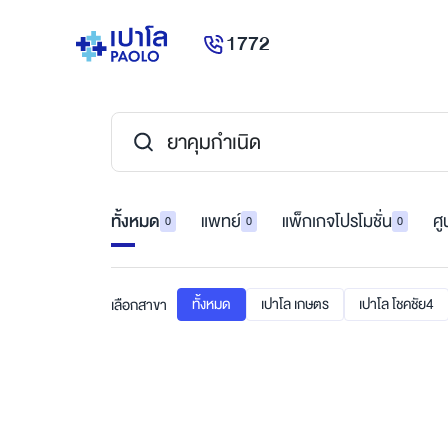
1772
ทั้งหมด
แพทย์
แพ็กเกจโปรโมชั่น
ศู
0
0
0
ทั้งหมด
เปาโล เกษตร
เปาโล โชคชัย4
เลือกสาขา