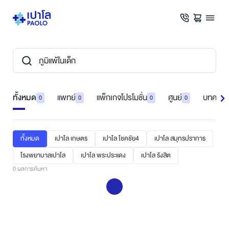
ทั้งหมด
แพทย์
แพ็กเกจโปรโมชั่น
ศูนย์
บทความ
0
0
0
0
ทั้งหมด
เปาโล เกษตร
เปาโล โชคชัย4
เปาโล สมุทรปราการ
โรงพยาบาลเปาโล
เปาโล พระประแดง
เปาโล รังสิต
0
ผลการค้นหา