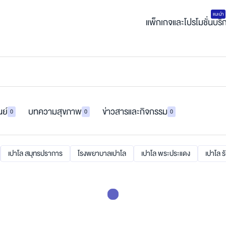
แนะนำ
แพ็กเกจและโปรโมชั่น
บริ
นย์
บทความสุขภาพ
ข่าวสารและกิจกรรม
0
0
0
เปาโล สมุทรปราการ
โรงพยาบาลเปาโล
เปาโล พระประแดง
เปาโล ร