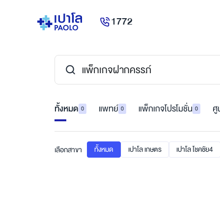
1772
ทั้งหมด
แพทย์
แพ็กเกจโปรโมชั่น
ศู
0
0
0
ทั้งหมด
เปาโล เกษตร
เปาโล โชคชัย4
เลือกสาขา