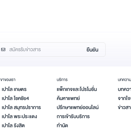
ยืนยัน
ขาของเรา
บริการ
บทควา
เปาโล เกษตร
แพ็กเกจและโปรโมชั่น
บทควา
เปาโล โชคชัย4
ค้นหาแพทย์
จากใจผ
เปาโล สมุทรปราการ
ปรึกษาแพทย์ออนไลน์
ข่าวส
เปาโล พระประแดง
การเข้ารับบริการ
เปาโล รังสิต
ทำนัด