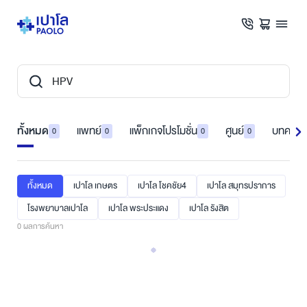
ทั้งหมด
แพทย์
แพ็กเกจโปรโมชั่น
ศูนย์
บทความ
0
0
0
0
ทั้งหมด
เปาโล เกษตร
เปาโล โชคชัย4
เปาโล สมุทรปราการ
โรงพยาบาลเปาโล
เปาโล พระประแดง
เปาโล รังสิต
0
ผลการค้นหา