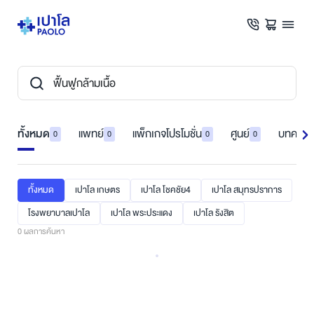
ทั้งหมด
แพทย์
แพ็กเกจโปรโมชั่น
ศูนย์
บทความ
0
0
0
0
ทั้งหมด
เปาโล เกษตร
เปาโล โชคชัย4
เปาโล สมุทรปราการ
โรงพยาบาลเปาโล
เปาโล พระประแดง
เปาโล รังสิต
0
ผลการค้นหา