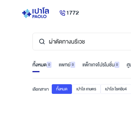
1772
ทั้งหมด
แพทย์
แพ็กเกจโปรโมชั่น
ศู
0
0
0
ทั้งหมด
เปาโล เกษตร
เปาโล โชคชัย4
เลือกสาขา