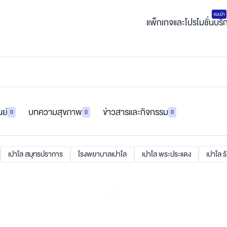
แนะนำ
แพ็กเกจและโปรโมชั่น
บริ
นย์
บทความสุขภาพ
ข่าวสารและกิจกรรม
0
0
0
เปาโล สมุทรปราการ
โรงพยาบาลเปาโล
เปาโล พระประแดง
เปาโล ร