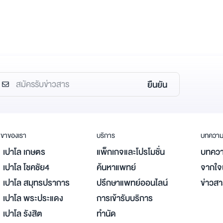
ยืนยัน
ขาของเรา
บริการ
บทควา
เปาโล เกษตร
แพ็กเกจและโปรโมชั่น
บทควา
เปาโล โชคชัย4
ค้นหาแพทย์
จากใจผ
เปาโล สมุทรปราการ
ปรึกษาแพทย์ออนไลน์
ข่าวส
เปาโล พระประแดง
การเข้ารับบริการ
เปาโล รังสิต
ทำนัด