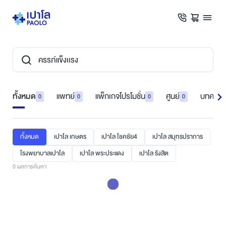
ทั้งหมด
แพทย์
แพ็กเกจโปรโมชั่น
ศูนย์
บทความ
0
0
0
0
ทั้งหมด
เปาโล เกษตร
เปาโล โชคชัย4
เปาโล สมุทรปราการ
โรงพยาบาลเปาโล
เปาโล พระประแดง
เปาโล รังสิต
0
ผลการค้นหา