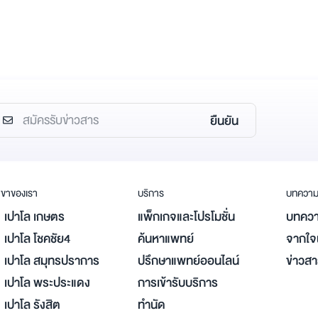
ยืนยัน
ขาของเรา
บริการ
บทควา
เปาโล เกษตร
แพ็กเกจและโปรโมชั่น
บทควา
เปาโล โชคชัย4
ค้นหาแพทย์
จากใจผ
เปาโล สมุทรปราการ
ปรึกษาแพทย์ออนไลน์
ข่าวส
เปาโล พระประแดง
การเข้ารับบริการ
เปาโล รังสิต
ทำนัด