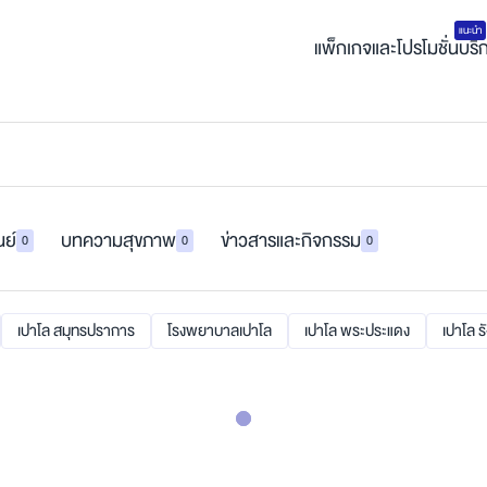
แนะนำ
แพ็กเกจและโปรโมชั่น
บริ
นย์
บทความสุขภาพ
ข่าวสารและกิจกรรม
0
0
0
เปาโล สมุทรปราการ
โรงพยาบาลเปาโล
เปาโล พระประแดง
เปาโล ร