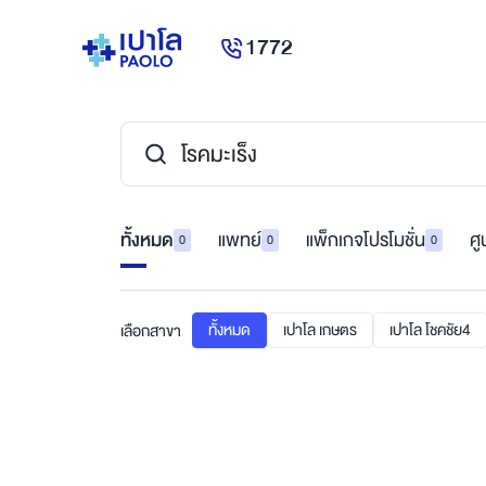
1772
ทั้งหมด
แพทย์
แพ็กเกจโปรโมชั่น
ศู
0
0
0
ทั้งหมด
เปาโล เกษตร
เปาโล โชคชัย4
เลือกสาขา