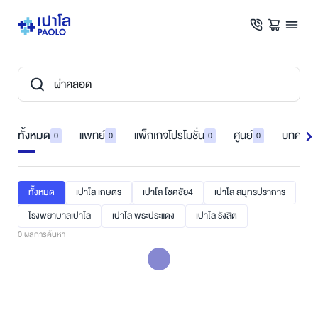
ทั้งหมด
แพทย์
แพ็กเกจโปรโมชั่น
ศูนย์
บทความ
0
0
0
0
ทั้งหมด
เปาโล เกษตร
เปาโล โชคชัย4
เปาโล สมุทรปราการ
โรงพยาบาลเปาโล
เปาโล พระประแดง
เปาโล รังสิต
0
ผลการค้นหา